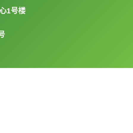
心1号楼
号
产品推荐
SOUCOOL® NF-100守酷纳米防沉抗裂浆
Shinsou® XS-345高性能水性分散剂