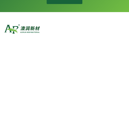
澳润集团由澳润新材料（建涂领域）、中义化学（工业漆领域）、拉
玛萨新材（微生物领域）三大事业部组成，是一家集研发、生产、销
售于一体的先进涂料解决方案供应商，深耕行业25载，以其质优、
诚信的信誉深受行业用户的欢迎与信赖。
快速导航
公司简介
新闻资讯
服务
信守日化
产品分类